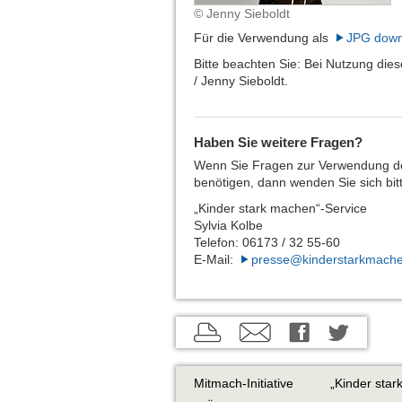
© Jenny Sieboldt
Für die Verwendung als
JPG down
Bitte beachten Sie: Bei Nutzung die
/ Jenny Sieboldt.
Haben Sie weitere Fragen?
Wenn Sie Fragen zur Verwendung de
benötigen, dann wenden Sie sich bit
„Kinder stark machen“-Service
Sylvia Kolbe
Telefon: 06173 / 32 55-60
E-Mail:
presse@kinderstarkmach
aktuelle
aktuelle
aktuelle
Seite
Seite
Seite
drucken
per
auf
Mitmach-Initiative
„Kinder sta
E-
Twitter