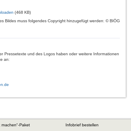
loaden
(468 KB)
ses Bildes muss folgendes Copyright hinzugefügt werden: © BIÖG
r Pressetexte und des Logos haben oder weitere Informationen
te an:
en.de
rk machen“-Paket
Infobrief bestellen