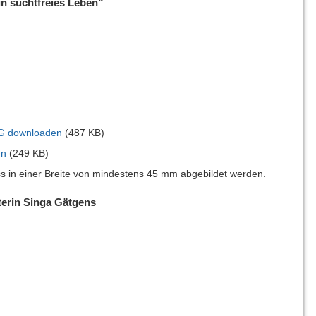
in suchtfreies Leben“
G downloaden
(487 KB)
en
(249 KB)
s in einer Breite von mindestens 45 mm abgebildet werden.
terin Singa Gätgens