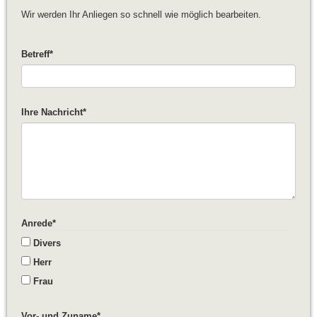
Wir werden Ihr Anliegen so schnell wie möglich bearbeiten.
Kontakt
Betreff
*
Ihre Nachricht
*
Anrede
*
Divers
Herr
Frau
Vor- und Zuname
*