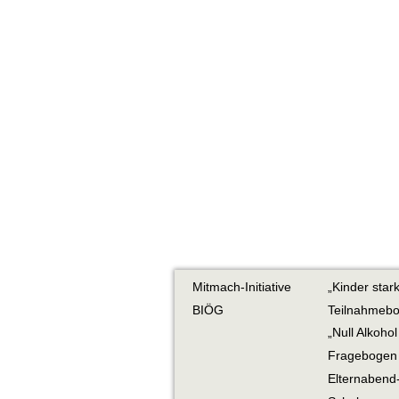
Mitmach-Initiative
„Kinder sta
BIÖG
Teilnahmebo
„Null Alkoho
Fragebogen „
Elternabend