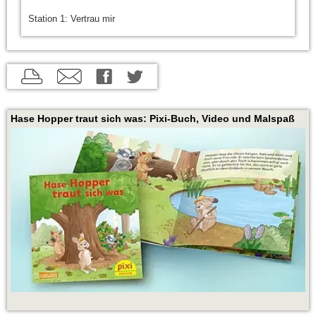
Station 2: Brücke überqueren
S
aktuelle
aktuelle
aktuelle
Seite
Seite
Seite
drucken
per
auf
Hase Hopper traut sich was: Pixi-Buch, Video und Malspaß
E-
Twitter
Mail
teilen
empfehlen