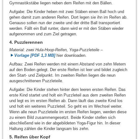
Gymnastikstäbe liegen neben dem Reifen mit den Bällen.
Aufgabe: Die Kinder heben mit zwei Stäben einen Ball hoch und
gehen damit zum anderen Reifen. Dort legen sie ihn im Reifen ab.
Genauso sollen nun der zweite und der dritte Ball transportiert
werden. Fällt ein Ball runter, dann wird er mit den Stäben wieder
aufgenommen und zum Ziel getragen.
4. Puzzlerennen
Material: zwei Hula-Hoop-Reifen, Yoga-Puzzleteile
–
Vorlage [PDF 1,3 MB]
hier downloaden.
Aufbau: Zwei Reifen werden mit einem Abstand von zehn Metern
auf den Boden gelegt. Der erste Reifen ist leer und bildet zugleich
den Start- und Zielpunkt. Im zweiten Reifen liegen die neun
ausgeschnittenen Puzzleteile.
Aufgabe: Die Kinder stehen hinter dem leeren ersten Reifen. Das
erste Kind startet und holt ein Puzzleteil aus dem zweiten Reifen
und legt es im ersten Reifen ab. Dann läuft das zweite Kind los
und holt ein weiteres Puzzleteil. So geht es im Wechsel weiter.
Wenn alle neun Puzzleteile im ersten Reifen liegen, werden diese
zu einem Bild zusammengesetzt. Beide Kinder stellen sich
abschließend wie in der abgebildeten Yoga-Figur hin. In dieser
Haltung zählen die Kinder langsam bis zehn.
5. Reifen über Kopf