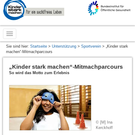
zur
Startseite
von
www.kinderstarkmachen.de
Sie sind hier:
Startseite
>
Unterstützung
>
Sportverein
> „Kinder stark
machen“-Mitmachparcours
„Kinder stark machen“-Mitmachparcours
So wird das Motto zum Erlebnis
© [M] Ina
Kerckhoff