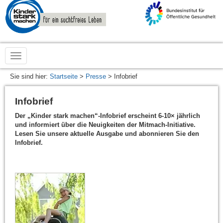
zur
Startseite
von
www.kinderstarkmachen.de
Sie sind hier:
Startseite
>
Presse
> Infobrief
Infobrief
Der „Kinder stark machen“-Infobrief erscheint 6-10× jährlich
und informiert über die Neuigkeiten der Mitmach-Initiative.
Lesen Sie unsere aktuelle Ausgabe und abonnieren Sie den
Infobrief.