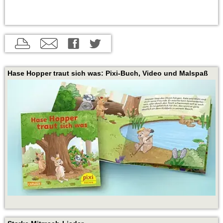
aktuelle
aktuelle
aktuelle
Seite
Seite
Seite
drucken
per
auf
Hase Hopper traut sich was: Pixi-Buch, Video und Malspaß
E-
Twitter
Mail
teilen
empfehlen