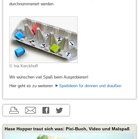
durchnummeriert werden.
© Ina Kerckhoff
Wir wünschen viel Spaß beim Ausprobieren!
Hier geht es zu weiteren
Spielideen für drinnen und draußen
aktuelle
aktuelle
aktuelle
Seite
Seite
Seite
drucken
per
auf
Hase Hopper traut sich was: Pixi-Buch, Video und Malspaß
E-
Twitter
Mail
teilen