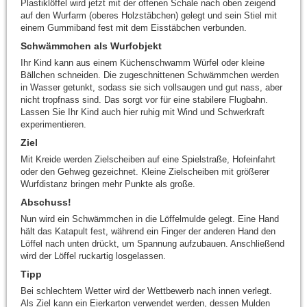
Plastiklöffel wird jetzt mit der offenen Schale nach oben zeigend
auf den Wurfarm (oberes Holzstäbchen) gelegt und sein Stiel mit
einem Gummiband fest mit dem Eisstäbchen verbunden.
Schwämmchen als Wurfobjekt
Ihr Kind kann aus einem Küchenschwamm Würfel oder kleine
Bällchen schneiden. Die zugeschnittenen Schwämmchen werden
in Wasser getunkt, sodass sie sich vollsaugen und gut nass, aber
nicht tropfnass sind. Das sorgt vor für eine stabilere Flugbahn.
Lassen Sie Ihr Kind auch hier ruhig mit Wind und Schwerkraft
experimentieren.
Ziel
Mit Kreide werden Zielscheiben auf eine Spielstraße, Hofeinfahrt
oder den Gehweg gezeichnet. Kleine Zielscheiben mit größerer
Wurfdistanz bringen mehr Punkte als große.
Abschuss!
Nun wird ein Schwämmchen in die Löffelmulde gelegt. Eine Hand
hält das Katapult fest, während ein Finger der anderen Hand den
Löffel nach unten drückt, um Spannung aufzubauen. Anschließend
wird der Löffel ruckartig losgelassen.
Tipp
Bei schlechtem Wetter wird der Wettbewerb nach innen verlegt.
Als Ziel kann ein Eierkarton verwendet werden, dessen Mulden