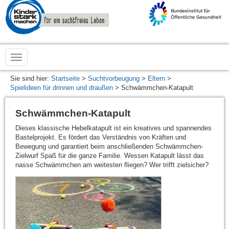
zur
Startseite
von
www.kinderstarkmachen.de
Sie sind hier:
Startseite
>
Suchtvorbeugung
>
Eltern
>
Spielideen für drinnen und draußen
> Schwämmchen-Katapult
Schwämmchen-Katapult
Dieses klassische Hebelkatapult ist ein kreatives und spannendes
Bastelprojekt. Es fördert das Verständnis von Kräften und
Bewegung und garantiert beim anschließenden Schwämmchen-
Zielwurf Spaß für die ganze Familie. Wessen Katapult lässt das
nasse Schwämmchen am weitesten fliegen? Wer trifft zielsicher?