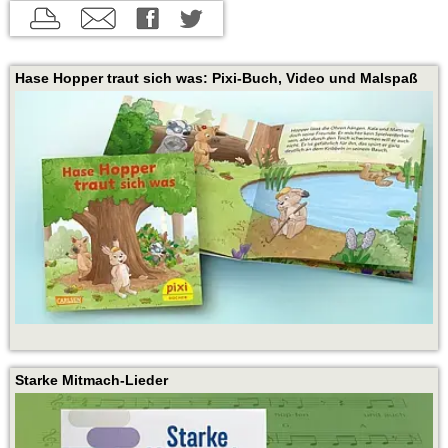
aktuelle
aktuelle
aktuelle
Seite
Seite
Seite
drucken
per
auf
Hase Hopper traut sich was: Pixi-Buch, Video und Malspaß
E-
Twitter
Mail
teilen
empfehlen
Starke Mitmach-Lieder