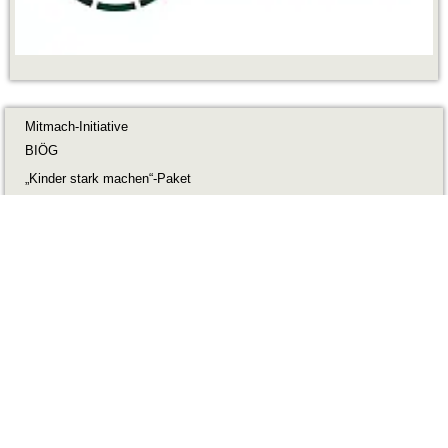
Mitmach-Initiative
BIÖG
„Kinder stark machen“-Paket
Teilnahmebogen „Kinder stark machen“
„Null Alkohol – Voll Power“-Box
Fragebogen „Null Alkohol – Voll Power“
Elternabend-Box
Schulungen für Trainer/innen
Infobrief bestellen
Logo downloaden
© BIÖG 2026
Impressum
Datenschutz
Gebärdensprache
Leichte Sprache