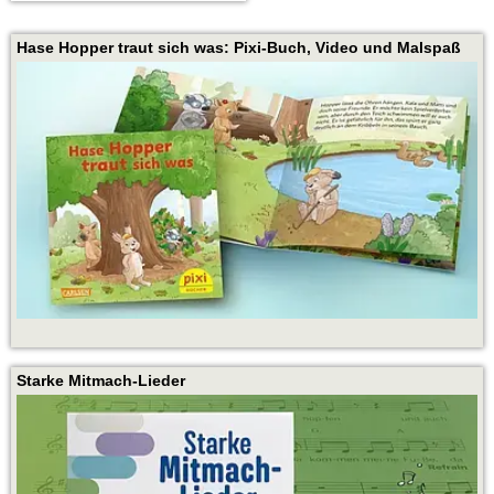
Seite
Seite
Seite
drucken
per
auf
Hase Hopper traut sich was: Pixi-Buch, Video und Malspaß
E-
Twitter
Mail
teilen
empfehlen
Starke Mitmach-Lieder