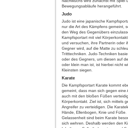
Nachwuchs wird zunächst mit Spiel 
Bewegungsabläufe herangeführt.
Judo
Judo ist eine japanische Kampfsporta
nur die Art des Kämpfens gemeint, s
den Weg des Gegenübers einzulassen 
Kampfsportart mit viel Körperkontak
und versuchen, ihre Partnerin oder 
Gegner wird, auf die Matte zu schle
Tritttechniken. Judo-Techniken bas
oder des Gegners, um diesen auf de
oder klein man ist, ist hierbei nicht 
Kleinsten siegen.
Karate
Die Kampfsportart Karate kommt eben
gemeint, dass man sich gegen eine An
auch mit den bloßen Füßen verteidi
Körperkontakt. Ziel ist, sich mittels
Angreifer zu verteidigen. Die Karate
Hände, Ellenbogen, Knie und Füße. E
Gelassenheit sind beim Karate besond
sich wehren. Deshalb werden den Ki