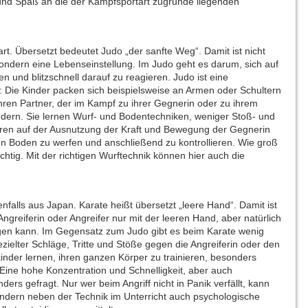
und Spaß an die der Kampfsportart zugrunde liegenden
rt. Übersetzt bedeutet Judo „der sanfte Weg“. Damit ist nicht
ondern eine Lebenseinstellung. Im Judo geht es darum, sich auf
und blitzschnell darauf zu reagieren. Judo ist eine
t: Die Kinder packen sich beispielsweise an Armen oder Schultern
ihren Partner, der im Kampf zu ihrer Gegnerin oder zu ihrem
udern. Sie lernen Wurf- und Bodentechniken, weniger Stoß- und
ieren auf der Ausnutzung der Kraft und Bewegung der Gegnerin
n Boden zu werfen und anschließend zu kontrollieren. Wie groß
wichtig. Mit der richtigen Wurftechnik können hier auch die
falls aus Japan. Karate heißt übersetzt „leere Hand“. Damit ist
greiferin oder Angreifer nur mit der leeren Hand, aber natürlich
gen kann. Im Gegensatz zum Judo gibt es beim Karate wenig
 gezielter Schläge, Tritte und Stöße gegen die Angreiferin oder den
kinder lernen, ihren ganzen Körper zu trainieren, besonders
ine hohe Konzentration und Schnelligkeit, aber auch
ers gefragt. Nur wer beim Angriff nicht in Panik verfällt, kann
ndern neben der Technik im Unterricht auch psychologische