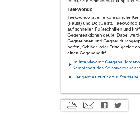
Inhalte zur Selbstbehauptung und Sel
Taekwondo
Taekwondo ist eine koreanische Kamp
(Faust) und Do (Geist). Taekwondo sc
auf schnellen Fußtechniken und kräft
Gegenreaktionen geübt. Dabei werd
Gegnerinnen und Gegner durchgespie
helfen, Schläge oder Tritte gezielt a
einen Gegenangriff.
Im Interview mit Gergana Jordanov
Kampfsport das Selbstvertrauen vo
Hier geht es zurück zur Startseite.
aktuelle
aktuelle
aktuelle
Seite
Seite
Seite
drucken
per
auf
E-
Twitter
Mail
teilen
empfehlen