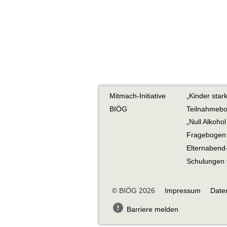
Mitmach-Initiative
„Kinder sta
BIÖG
Teilnahmebo
„Null Alkoho
Fragebogen „
Elternabend
Schulungen f
© BIÖG 2026
Impressum
Date
Barriere melden