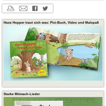
aktuelle
aktuelle
aktuelle
Seite
Seite
Seite
drucken
per
auf
Hase Hopper traut sich was: Pixi-Buch, Video und Malspaß
E-
Twitter
Mail
teilen
empfehlen
Starke Mitmach-Lieder