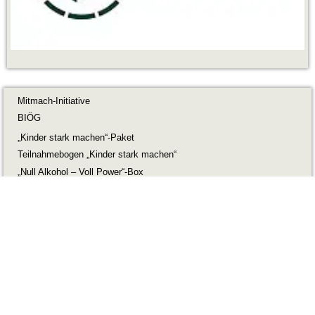
Mitmach-Initiative
BIÖG
„Kinder stark machen“-Paket
Teilnahmebogen „Kinder stark machen“
„Null Alkohol – Voll Power“-Box
Fragebogen „Null Alkohol – Voll Power“
Elternabend-Box
Schulungen für Trainer/innen
Infobrief bestellen
Logo downloaden
© BIÖG 2026
Impressum
Datenschutz