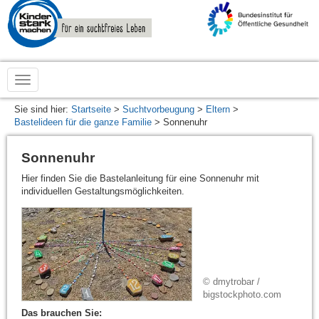
zur
Startseite
von
www.kinderstarkmachen.de
Sie sind hier:
Startseite
>
Suchtvorbeugung
>
Eltern
>
Bastelideen für die ganze Familie
> Sonnenuhr
Sonnenuhr
Hier finden Sie die Bastelanleitung für eine Sonnenuhr mit
individuellen Gestaltungsmöglichkeiten.
© dmytrobar /
bigstockphoto.com
Das brauchen Sie: