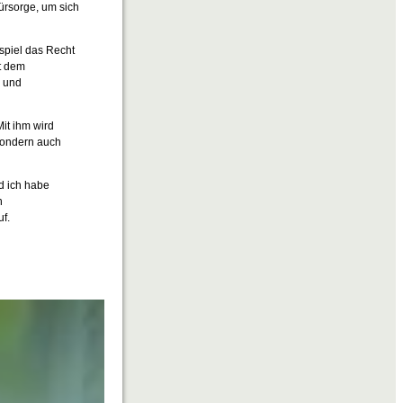
ürsorge, um sich
spiel das Recht
t dem
g und
it ihm wird
sondern auch
nd ich habe
h
f.