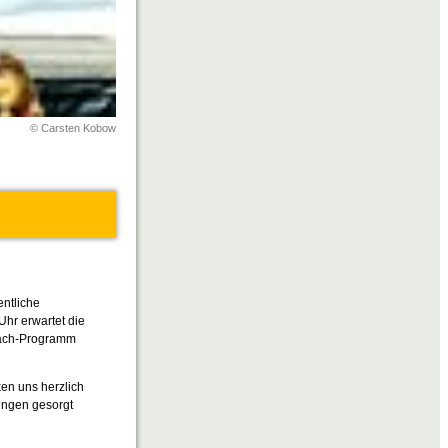
© Carsten Kobow
entliche
Uhr erwartet die
mach-Programm
ken uns herzlich
tungen gesorgt