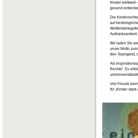
Kinder weltweit
gesund entwicke
Die Kinderrechts
auf bestmögliche
Weltkindertagsf
Aufmerksamkeit f
Wir laden Sie we
unser Motto zum 
den Teamgeist, d
Als Inspirations
Rechte“. Es erkl
unmissverständli
Viel Freude bei
Ihr „Kinder sta