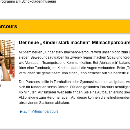
programm am Schokoladenmuseum
rcours
Der neue „Kinder stark machen“-­Mitmach­parcour
Mit dem neuen „Kinder stark machen“-Parcours wird unser Motto zum E
sieben Bewegungsaufgaben für Zweier-Teams machen Spaß und förde
wie Vertrauen, Teamgeist und Kommunikation. Bei „Vertrau mir“ balanc
über eine Turnbank, ein Kind hat dabei die Augen verbunden. Beim „T
versuchen sie gemeinsam, von einer „Teppichfliese“ auf die nächste 
Der Parcours sollte in Turnhallen oder Gymnastikräumen aufgebaut we
f
sich für Kinder ab sechs Jahren. Für den gesamten Parcours benötigt 
45 Minuten. Auf unserer Webseite finden Sie eine Aufbauanleitung sow
Aktionskarte zum Herunterladen. Auf dieser können die teilnehmenden
absolvierten Stationen abhaken.
Zum Mitmachparcours