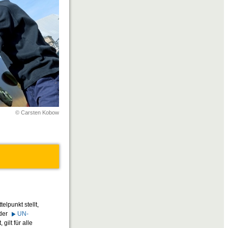
© Carsten Kobow
lpunkt stellt,
 der
UN-
, gilt für alle