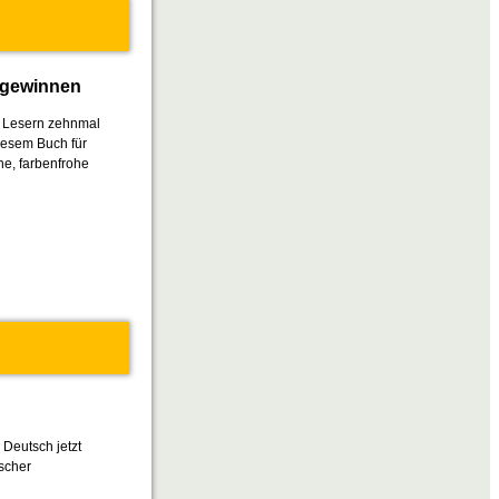
u gewinnen
d Lesern zehnmal
diesem Buch für
he, farbenfrohe
Deutsch jetzt
tscher