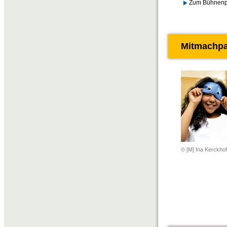
Zum Bühnen
Mitmachpa
© [M] Ina Kerckhof