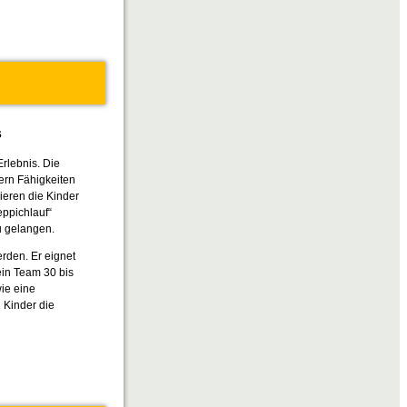
s
rlebnis. Die
rn Fähigkeiten
ieren die Kinder
eppichlauf“
zu gelangen.
rden. Er eignet
ein Team 30 bis
ie eine
 Kinder die