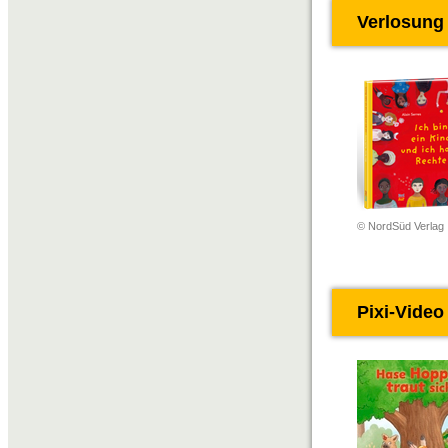
Verlosung
© NordSüd Verlag
Pixi-Video