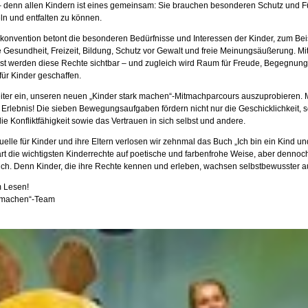
 – denn allen Kindern ist eines gemeinsam: Sie brauchen besonderen Schutz und F
ln und entfalten zu können.
konvention betont die besonderen Bedürfnisse und Interessen der Kinder, zum Bei
 Gesundheit, Freizeit, Bildung, Schutz vor Gewalt und freie Meinungsäußerung. Mi
est werden diese Rechte sichtbar – und zugleich wird Raum für Freude, Begegnun
ür Kinder geschaffen.
iter ein, unseren neuen „Kinder stark machen“-Mitmachparcours auszuprobieren. M
Erlebnis! Die sieben Bewegungsaufgaben fördern nicht nur die Geschicklichkeit, 
ie Konfliktfähigkeit sowie das Vertrauen in sich selbst und andere.
quelle für Kinder und ihre Eltern verlosen wir zehnmal das Buch „Ich bin ein Kind u
ärt die wichtigsten Kinderrechte auf poetische und farbenfrohe Weise, aber dennoc
ch. Denn Kinder, die ihre Rechte kennen und erleben, wachsen selbstbewusster au
m Lesen!
rk machen“-Team