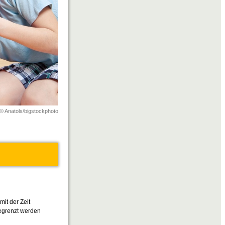
© Anatols/bigstockphoto
it der Zeit
gegrenzt werden