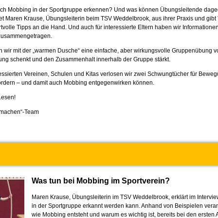
sich Mobbing in der Sportgruppe erkennen? Und was können Übungsleitende dage
tet Maren Krause, Übungsleiterin beim TSV Weddelbrook, aus ihrer Praxis und gibt
tvolle Tipps an die Hand. Und auch für interessierte Eltern haben wir Informatione
 zusammengetragen.
n wir mit der „warmen Dusche“ eine einfache, aber wirkungsvolle Gruppenübung vo
ung schenkt und den Zusammenhalt innerhalb der Gruppe stärkt.
ressierten Vereinen, Schulen und Kitas verlosen wir zwei Schwungtücher für Beweg
ördern – und damit auch Mobbing entgegenwirken können.
Lesen!
rk machen“-Team
Was tun bei Mobbing im Sportverein?
Maren Krause, Übungsleiterin im TSV Weddelbrook, erklärt im Intervi
in der Sportgruppe erkannt werden kann. Anhand von Beispielen veran
wie Mobbing entsteht und warum es wichtig ist, bereits bei den ersten