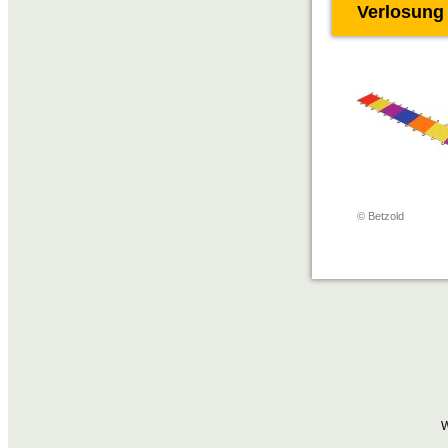
Verlosung
© Betzold
W